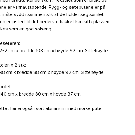
 med hurtigtørkende skum. Tekstilet som er brukt på
ene er vannavstøtende. Rygg- og seteputene er på
 måte sydd i sammen slik at de holder seg samlet.
en er justert til det nederste hakket kan sitteplassen
ukes som en god solseng.
reseteren:
232 cm x bredde 103 cm x høyde 92 cm. Sittehøyde
tolen x 2 stk:
98 cm x bredde 88 cm x høyde 92 cm. Sittehøyde
ordet:
140 cm x bredde 80 cm x høyde 37 cm.
ttet har vi også i sort aluminium med mørke puter.