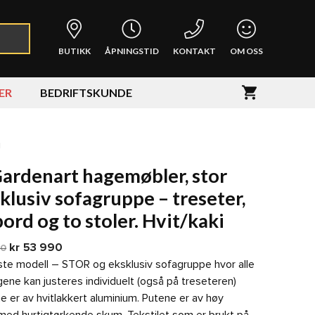
BUTIKK
ÅPNINGSTID
KONTAKT
OM OSS
ER
BEDRIFTSKUNDE
i
ardenart hagemøbler, stor
klusiv sofagruppe – treseter,
bord og to stoler. Hvit/kaki
Opprinnelig
Nåværende
kr
53 990
60
pris
pris
ste modell – STOR og eksklusiv sofagruppe hvor alle
var:
er:
ene kan justeres individuelt (også på treseteren)
kr59
kr53
er av hvitlakkert aluminium. Putene er av høy
960.
990.