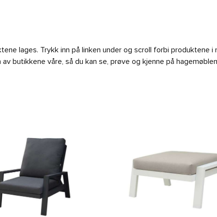
Hvit/kak
antall
ene lages. Trykk inn på linken under og scroll forbi produktene i
n av butikkene våre, så du kan se, prøve og kjenne på hagemøblen