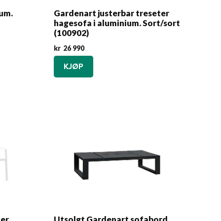
ium.
Gardenart justerbar treseter
hagesofa i aluminium. Sort/sort
(100902)
kr
26 990
KJØP
ter
Utsolgt Gardenart sofabord