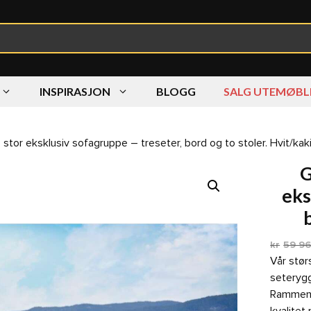
INSPIRASJON
BLOGG
SALG UTEMØBL
stor eksklusiv sofagruppe – treseter, bord og to stoler. Hvit/kak
G
eks
kr
59 9
Vår stør
seterygg
Rammene 