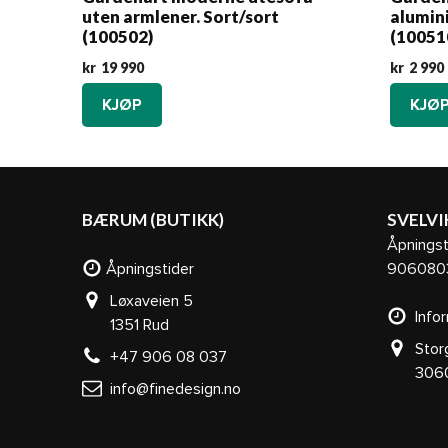
uten armlener. Sort/sort
alumini
(100502)
(10051
kr
19 990
kr
2 990
KJØP
KJØ
BÆRUM (BUTIKK)
SVELVI
Åpningst
Åpningstider
906080
Løxaveien 5
Infor
1351 Rud
Stor
+47 906 08 037
3060 S
info@finedesign.no