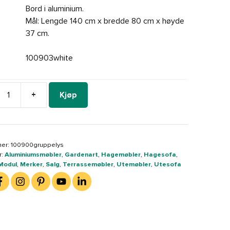
Bord i aluminium.
Mål: Lengde 140 cm x bredde 80 cm x høyde
37 cm.
100903white
+
Kjøp
art
bler,
iv
er:
100900gruppelys
uppe
r:
Aluminiumsmøbler
,
Gardenart
,
Hagemøbler
,
Hagesofa
,
 Modul
,
Merker
,
Salg
,
Terrassemøbler
,
Utemøbler
,
Utesofa
,