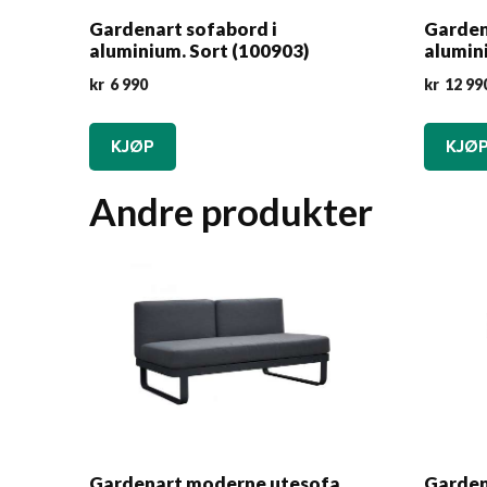
Gardenart sofabord i
Gardena
aluminium. Sort (100903)
alumini
kr
6 990
kr
12 99
KJØP
KJØ
Andre produkter
Gardenart moderne utesofa
Gardena