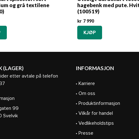
um og grå textilene
hagebenk med pute. Hvi
0)
(100519)
kr
7 990
P
KJØP
K (LAGER)
INFORMASJON
ider etter avtale på telefon
37
• Karriere
• Om oss
masjon
• Produktinformasjon
gaten 99
• Vilkår for handel
velvik
• Vedlikeholdstips
• Presse