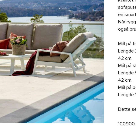
kvalitet
sofaput
en smart
Når rygg
også br
Mål på t
Lengde 
42 cm.
Mål på s
Lengde 
42 cm.
Mål på b
Lengde 
Dette se
100900