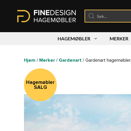
Hopp
til
Products
search
innhold
HAGEMØBLER
MERKER
Hjem
/
Merker
/
Gardenart
/ Gardenart hagemøbler, 
Hagemøbler
SALG