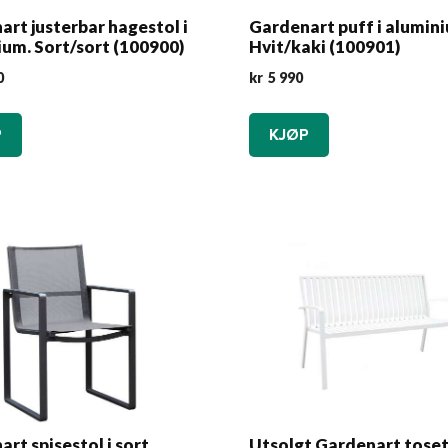
rt justerbar hagestol i
Gardenart puff i alumin
um. Sort/sort (100900)
Hvit/kaki (100901)
0
kr
5 990
P
KJØP
rt spisestol i sort
Utsolgt Gardenart tose