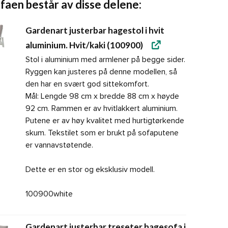
faen består av disse delene:
Gardenart justerbar hagestol i hvit
aluminium. Hvit/kaki (100900)
Stol i aluminium med armlener på begge sider.
Ryggen kan justeres på denne modellen, så
den har en svært god sittekomfort.
Mål: Lengde 98 cm x bredde 88 cm x høyde
92 cm. Rammen er av hvitlakkert aluminium.
Putene er av høy kvalitet med hurtigtørkende
skum. Tekstilet som er brukt på sofaputene
er vannavstøtende.
Dette er en stor og eksklusiv modell.
100900white
Gardenart justerbar treseter hagesofa i