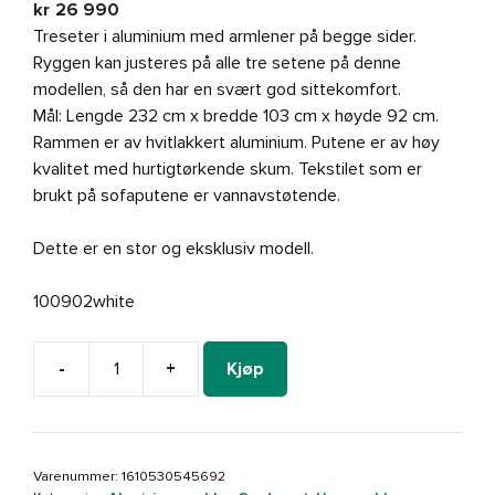
kr
26 990
Treseter i aluminium med armlener på begge sider.
Ryggen kan justeres på alle tre setene på denne
modellen, så den har en svært god sittekomfort.
Mål: Lengde 232 cm x bredde 103 cm x høyde 92 cm.
Rammen er av hvitlakkert aluminium. Putene er av høy
kvalitet med hurtigtørkende skum. Tekstilet som er
brukt på sofaputene er vannavstøtende.
Dette er en stor og eksklusiv modell.
100902white
-
+
Kjøp
Gardenart
justerbar
treseter
hagesofa
Varenummer:
1610530545692
i