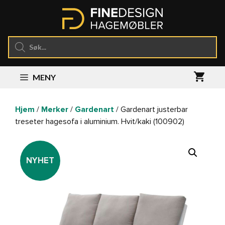
Hopp
til
innhold
Products
search
MENY
Hjem
/
Merker
/
Gardenart
/ Gardenart justerbar
treseter hagesofa i aluminium. Hvit/kaki (100902)
NYHET