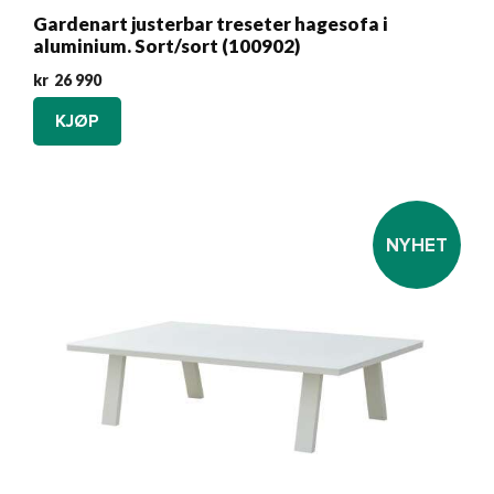
Gardenart justerbar treseter hagesofa i
aluminium. Sort/sort (100902)
kr
26 990
KJØP
NYHET