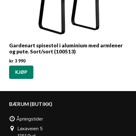
Gardenart spisestol i aluminium med armlener
og pute. Sort/sort (100513)
kr
3 990
KJØP
BÆRUM (BUTIKK)
Åpningstider
Løxaveien 5