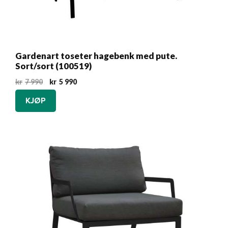
Gardenart toseter hagebenk med pute.
Sort/sort (100519)
Opprinnelig
Nåværende
kr
7 990
kr
5 990
pris
pris
KJØP
var:
er:
kr7
kr5
990.
990.