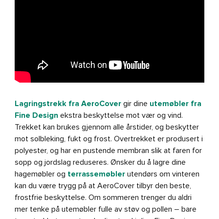
Lagringstrekk fra AeroCover
gir dine
utemøbler fra
Fine Design
ekstra beskyttelse mot vær og vind.
Trekket kan brukes gjennom alle årstider, og beskytter
mot solbleking, fukt og frost. Overtrekket er produsert i
polyester, og har en pustende membran slik at faren for
sopp og jordslag reduseres. Ønsker du å lagre dine
hagemøbler og
terrassemøbler
utendørs om vinteren
kan du være trygg på at AeroCover tilbyr den beste,
frostfrie beskyttelse. Om sommeren trenger du aldri
mer tenke på utemøbler fulle av støv og pollen – bare