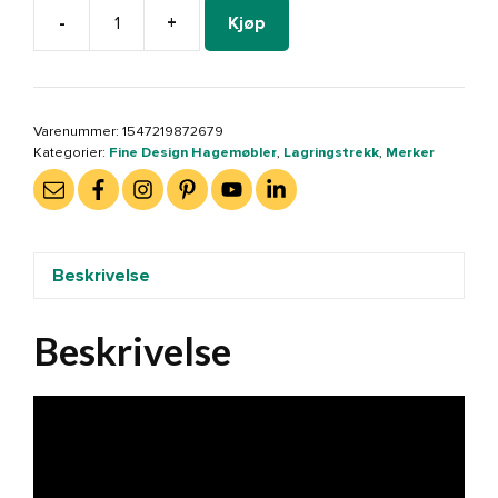
-
+
Kjøp
Lagringstrekk/regntrekk
300x300x70
cm
(
Varenummer:
1547219872679
600151)
Kategorier:
Fine Design Hagemøbler
,
Lagringstrekk
,
Merker
antall
Beskrivelse
Beskrivelse