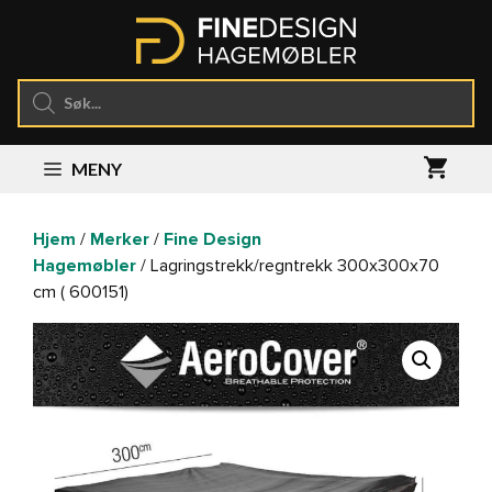
Hopp
til
innhold
Products
search
MENY
Hjem
/
Merker
/
Fine Design
Hagemøbler
/ Lagringstrekk/regntrekk 300x300x70
cm ( 600151)