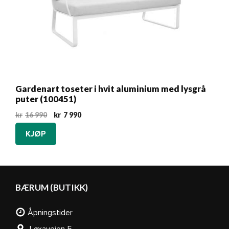
Gardenart toseter i hvit aluminium med lysgrå
puter (100451)
Opprinnelig
Nåværende
kr
16 990
kr
7 990
pris
pris
KJØP
var:
er:
kr16
kr7
990.
990.
BÆRUM (BUTIKK)
Åpningstider