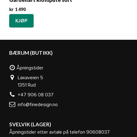
kr
1 490
KJØP
BÆRUM (BUTIKK)
Åpningstider
Løxaveien 5
1351 Rud
+47 906 08 037
info@finedesign.no
SVELVIK (LAGER)
Åpningstider etter avtale på telefon 90608037