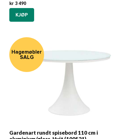
kr
3 490
KJØP
Hagemøbler
SALG
Gardenart rundt spisebord 110 cm i
aluminium/glass. Hvit (100521)