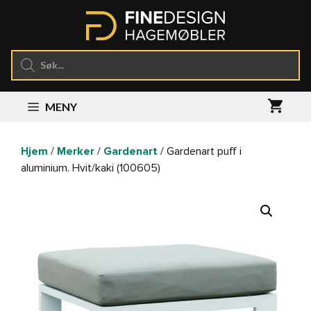
Hopp
til
innhold
Products
search
MENY
Hjem
/
Merker
/
Gardenart
/ Gardenart puff i
aluminium. Hvit/kaki (100605)