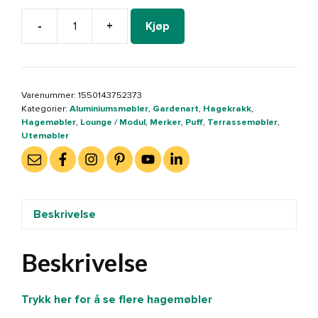
-
+
Kjøp
Gardenart
puff
i
aluminium.
Varenummer:
1550143752373
Hvit/kaki
Kategorier:
Aluminiumsmøbler
,
Gardenart
,
Hagekrakk
,
(100605)
Hagemøbler
,
Lounge / Modul
,
Merker
,
Puff
,
Terrassemøbler
,
antall
Utemøbler
Beskrivelse
Beskrivelse
Trykk her for å se flere hagemøbler