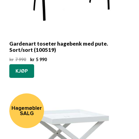
Gardenart toseter hagebenk med pute.
Sort/sort (100519)
Opprinnelig
Nåværende
kr
7 990
kr
5 990
pris
pris
KJØP
var:
er:
kr7
kr5
990.
990.
Hagemøbler
SALG