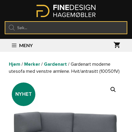
Hopp
til
innhold
Products
search
MENY
Hjem
/
Merker
/
Gardenart
/ Gardenart moderne
utesofa med venstre armlene. Hvit/antrasitt (100501V)
NYHET