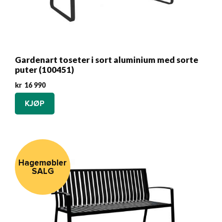
Gardenart toseter i sort aluminium med sorte
puter (100451)
kr
16 990
KJØP
Hagemøbler
SALG