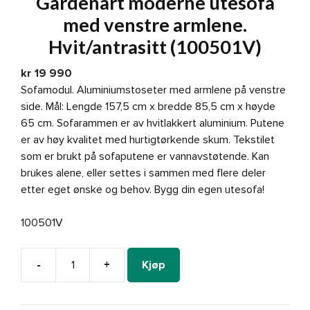
Gardenart moderne utesofa
med venstre armlene.
Hvit/antrasitt (100501V)
kr
19 990
Sofamodul. Aluminiumstoseter med armlene på venstre
side. Mål: Lengde 157,5 cm x bredde 85,5 cm x høyde
65 cm. Sofarammen er av hvitlakkert aluminium. Putene
er av høy kvalitet med hurtigtørkende skum. Tekstilet
som er brukt på sofaputene er vannavstøtende. Kan
brukes alene, eller settes i sammen med flere deler
etter eget ønske og behov. Bygg din egen utesofa!
100501V
-
+
Kjøp
Gardenart
moderne
utesofa