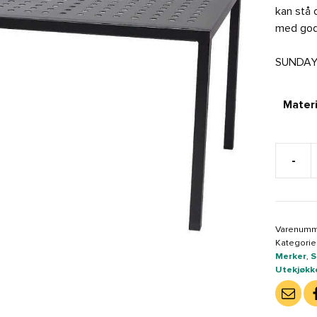
kan stå 
med god
SUNDAY
Materi
-
Sunday
Design
Frame
spisebo
Varenumm
160x90
Kategorie
cm
Merker
,
S
antall
Utekjøkk