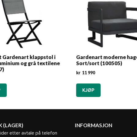
 Gardenart klappstol i
Gardenart moderne hage
uminium og grå textilene
Sort/sort (100505)
7)
kr
11 990
P
KJØP
K (LAGER)
INFORMASJON
ider etter avtale på telefon