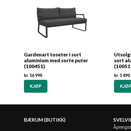
Gardenart toseter i sort
Utsolgt
aluminium med sorte puter
sort al
(100451)
(10051
kr
16 990
kr
1 490
KJØP
KJØ
BÆRUM (BUTIKK)
SVELVI
Åpningst