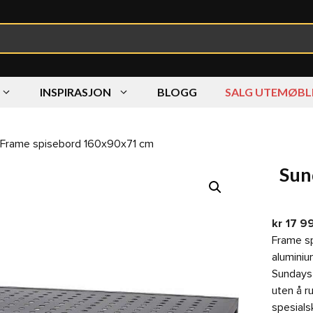
INSPIRASJON
BLOGG
SALG UTEMØBL
 Frame spisebord 160x90x71 cm
Sun
kr
17 9
Frame s
aluminiu
Sundays 
uten å r
spesials