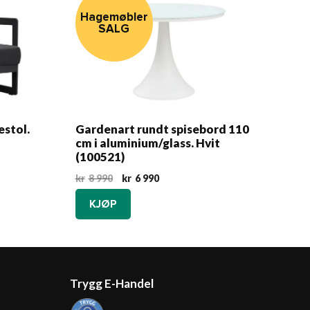
Hagemøbler
SALG
stol.
Gardenart rundt spisebord 110
cm i aluminium/glass. Hvit
(100521)
Opprinnelig
Nåværende
kr
8 990
kr
6 990
pris
pris
KJØP
var:
er:
kr8
kr6
990.
990.
Trygg E-Handel