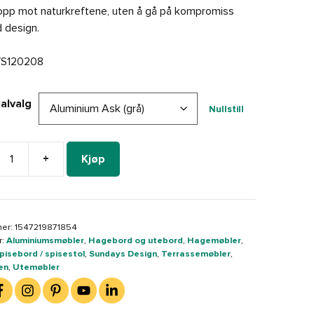
opp mot naturkreftene, uten å gå på kompromiss
 design.
S120208
alvalg
Nullstill
+
Kjøp
s
rd
er:
1547219871854
x71
r:
Aluminiumsmøbler
,
Hagebord og utebord
,
Hagemøbler
,
pisebord / spisestol
,
Sundays Design
,
Terrassemøbler
,
en
,
Utemøbler