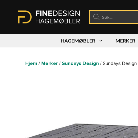
Hopp
til
Products
search
innhold
HAGEMØBLER
MERKER
Hjem
/
Merker
/
Sundays Design
/ Sundays Design