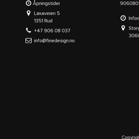
Åpningstider
906080
Løxaveien 5
Infor
1351 Rud
Stor
+47 906 08 037
3060 S
info@finedesign.no
Copyrig