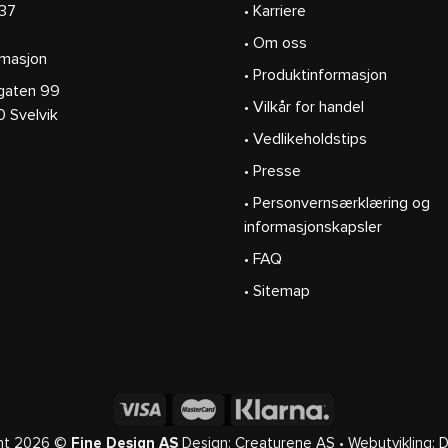
37
• Karriere
• Om oss
masjon
• Produktinformasjon
gaten 99
• Vilkår for handel
velvik
• Vedlikeholdstips
• Presse
• Personvernsærklæring og
informasjonskapsler
• FAQ
• Sitemap
ht 2026 ©
Fine Design AS
Design:
Creaturene AS
• Webutvikling:
D