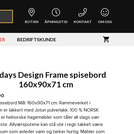
BUTIKK
ÅPNINGSTID
KONTAKT
OM OSS
ER
BEDRIFTSKUNDE
days Design Frame spisebord
160x90x71 cm
90
pisebord Mål: 160x90x71 cm. Rammeverket i
m er lakkert med Jotun pulverlakk. 100 % NORSK
er helnorske hagemøbler som tåler all slags vær
uste. Allværsputene kan stå ute i regn takket være
kum som avleder vann og tørker hurtig. Møbler som