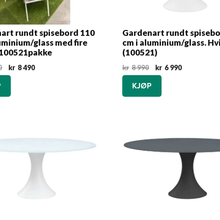
art rundt spisebord 110
Gardenart rundt spiseb
uminium/glass med fire
cm i aluminium/glass. Hv
. 100521pakke
(100521)
Opprinnelig
Nåværende
Opprinnelig
Nåværende
0
kr
8 490
kr
8 990
kr
6 990
pris
pris
pris
pris
P
KJØP
var:
er:
var:
er:
kr16
kr8
kr8
kr6
950.
490.
990.
990.