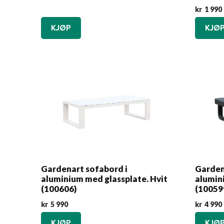
kr
1 990
KJØP
KJØ
Gardenart sofabord i
Garden
aluminium med glassplate. Hvit
alumin
(100606)
(10059
kr
5 990
kr
4 990
KJØP
KJØ