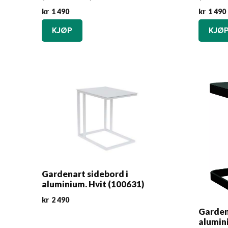
kr
1 490
kr
1 490
KJØP
KJØ
Gardenart sidebord i
aluminium. Hvit (100631)
kr
2 490
Garden
alumin