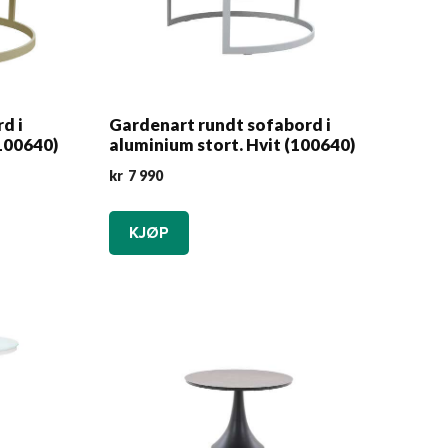
d i
Gardenart rundt sofabord i
100640)
aluminium stort. Hvit (100640)
kr
7 990
KJØP