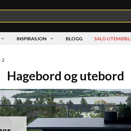
INSPIRASJON
BLOGG
SALG UTEMØBL
e 2
Hagebord og utebord
ger