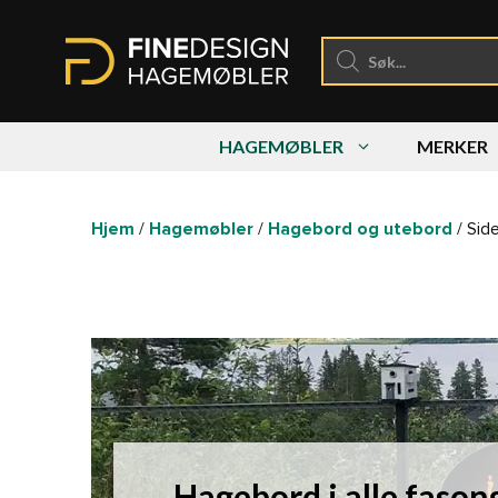
Hopp
til
Products
search
innhold
HAGEMØBLER
MERKER
Hjem
/
Hagemøbler
/
Hagebord og utebord
/ Sid
Hagebord i alle fason