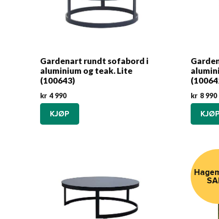
Gardenart rundt sofabord i
Garden
aluminium og teak. Lite
alumin
(100643)
(10064
kr
4 990
kr
8 990
KJØP
KJØ
Hagem
SA