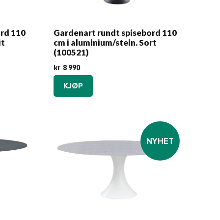
ord 110
Gardenart rundt spisebord 110
it
cm i aluminium/stein. Sort
(100521)
kr
8 990
KJØP
NYHET