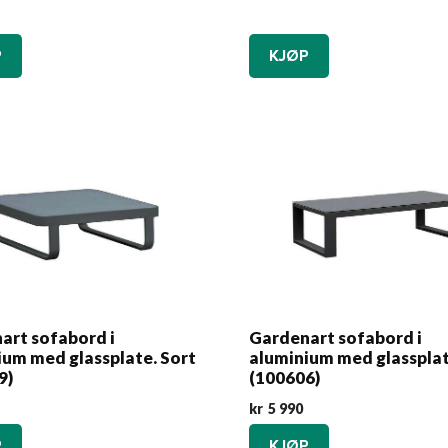
P
KJØP
art sofabord i
Gardenart sofabord i
ium med glassplate. Sort
aluminium med glassplat
9)
(100606)
kr
5 990
P
KJØP