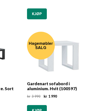
KJØP
Hagemøbler
SALG
Gardenart sofabord i
e. Sort
aluminium. Hvit (100597)
Opprinnelig
Nåværende
kr
3 990
kr
1 990
pris
pris
var:
er:
KJØP