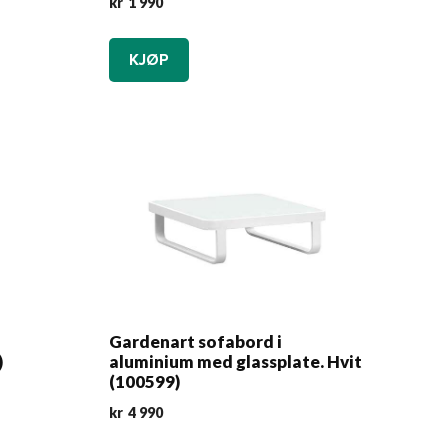
kr
1 990
KJØP
Gardenart sofabord i
)
aluminium med glassplate. Hvit
(100599)
kr
4 990