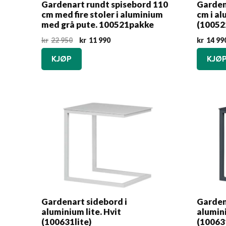
Gardenart rundt spisebord 110
Garden
cm med fire stoler i aluminium
cm i al
med grå pute. 100521pakke
(10052
Opprinnelig
Nåværende
kr
22 950
kr
11 990
kr
14 99
pris
pris
KJØP
KJØ
var:
er:
kr22
kr11
950.
990.
Gardenart sidebord i
Garden
aluminium lite. Hvit
alumini
(100631lite)
(100631