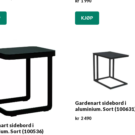
kr
1 990
P
KJØP
Gardenart sidebord i
aluminium. Sort (100631
kr
2 490
art sidebord i
ium. Sort (100536)