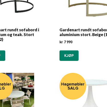
art rundt sofabord i
Gardenart rundt sofabor
ium og teak. Stort
aluminium stort. Beige (
2)
kr
7 990
P
KJØP
øbler
Hagemøbler
LG
SALG