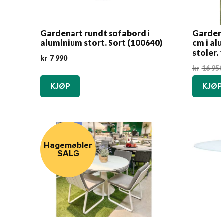
Gardenart rundt sofabord i
Garden
aluminium stort. Sort (100640)
cm i al
stoler
kr
7 990
kr
16 95
KJØP
KJØ
Hagemøbler
SALG