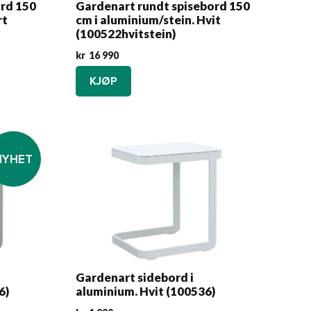
ord 150
Gardenart rundt spisebord 150
rt
cm i aluminium/stein. Hvit
(100522hvitstein)
kr
16 990
KJØP
NYHET
Gardenart sidebord i
6)
aluminium. Hvit (100536)