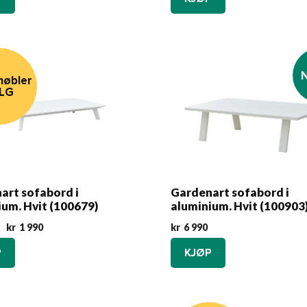
øbler
LG
art sofabord i
Gardenart sofabord i
ium. Hvit (100679)
aluminium. Hvit (100903
Opprinnelig
Nåværende
kr
1 990
kr
6 990
pris
pris
P
KJØP
var:
er:
kr5
kr1
990.
990.