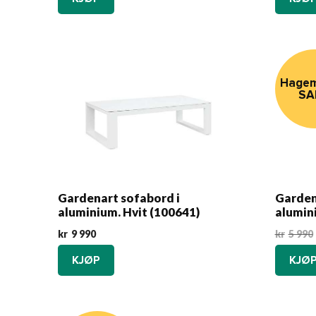
Hagem
SA
Gardenart sofabord i
Garden
aluminium. Hvit (100641)
alumin
kr
9 990
kr
5 990
KJØP
KJØ