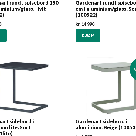
art rundt spisebord 150
Gardenart rundt spiseb
uminium/glass. Hvit
cm i aluminium/glass. So
2)
(100522)
0
kr
14 990
P
KJØP
art sidebord i
Gardenart sidebord i
um lite. Sort
aluminium. Beige (10053
lite)