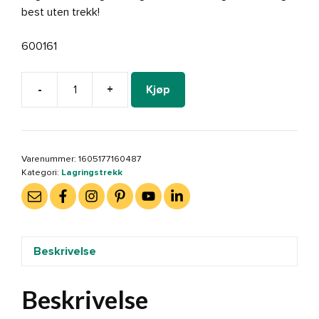
best uten trekk!
600161
-
+
Kjøp
Lagringstrekk/regntrekk
L-
form
255x330x100x70
Varenummer:
1605177160487
cm
Kategori:
Lagringstrekk
Venstre
(600161)
antall
Beskrivelse
Beskrivelse