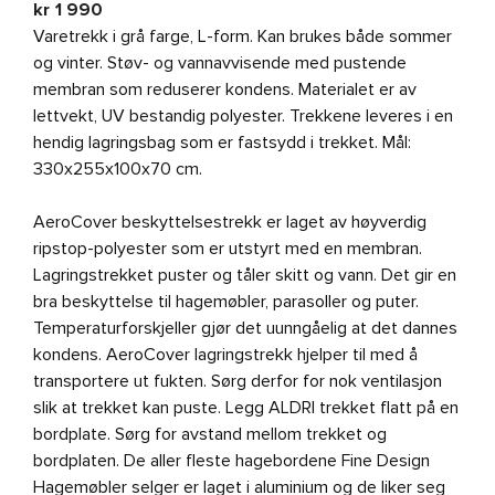
kr
1 990
Varetrekk i grå farge, L-form. Kan brukes både sommer
og vinter. Støv- og vannavvisende med pustende
membran som reduserer kondens. Materialet er av
lettvekt, UV bestandig polyester. Trekkene leveres i en
hendig lagringsbag som er fastsydd i trekket. Mål:
330x255x100x70 cm.
AeroCover beskyttelsestrekk er laget av høyverdig
ripstop-polyester som er utstyrt med en membran.
Lagringstrekket puster og tåler skitt og vann. Det gir en
bra beskyttelse til hagemøbler, parasoller og puter.
Temperaturforskjeller gjør det uunngåelig at det dannes
kondens. AeroCover lagringstrekk hjelper til med å
transportere ut fukten. Sørg derfor for nok ventilasjon
slik at trekket kan puste. Legg ALDRI trekket flatt på en
bordplate. Sørg for avstand mellom trekket og
bordplaten. De aller fleste hagebordene Fine Design
Hagemøbler selger er laget i aluminium og de liker seg