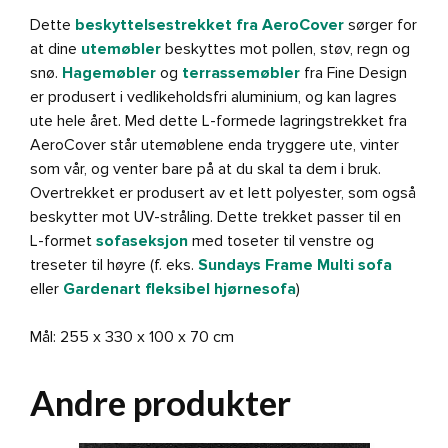
Dette
beskyttelsestrekket fra AeroCover
sørger for
at dine
utemøbler
beskyttes mot pollen, støv, regn og
snø.
Hagemøbler
og
terrassemøbler
fra Fine Design
er produsert i vedlikeholdsfri aluminium, og kan lagres
ute hele året. Med dette L-formede lagringstrekket fra
AeroCover står utemøblene enda tryggere ute, vinter
som vår, og venter bare på at du skal ta dem i bruk.
Overtrekket er produsert av et lett polyester, som også
beskytter mot UV-stråling. Dette trekket passer til en
L-formet
sofaseksjon
med toseter til venstre og
treseter til høyre (f. eks.
Sundays Frame Multi sofa
eller
Gardenart fleksibel hjørnesofa
)
Mål: 255 x 330 x 100 x 70 cm
Andre produkter