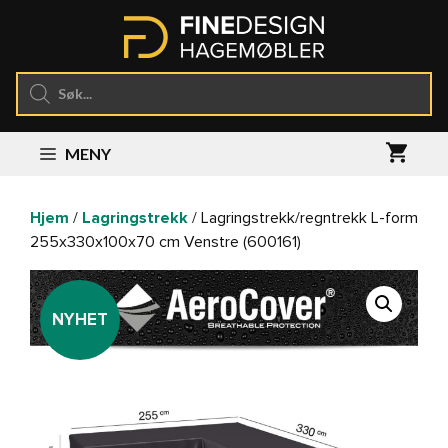
Hopp
til
innhold
Products
search
MENY
Hjem
/
Lagringstrekk
/ Lagringstrekk/regntrekk L-form
255x330x100x70 cm Venstre (600161)
NYHET