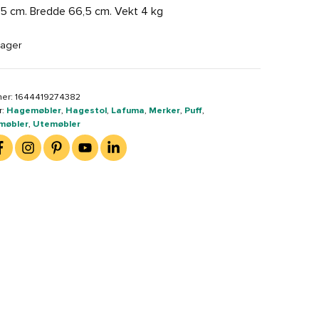
5 cm. Bredde 66,5 cm. Vekt 4 kg
lager
er:
1644419274382
r:
Hagemøbler
,
Hagestol
,
Lafuma
,
Merker
,
Puff
,
møbler
,
Utemøbler