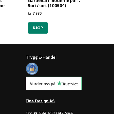
rt
Gardenart moderne puff.
ene
Sort/sort (100504)
kr
7 990
KJØP
Trygg E-Handel
Fine Design AS
Org. nr. 994 450 042 MVA