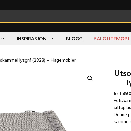
INSPIRASJON
BLOGG
SALG UTEMØBL
v skammel lysgrå (2828) – Hagemøbler
Utso
l
kr
1 39
Fotskam
sitteplas
Denne pa
samme 