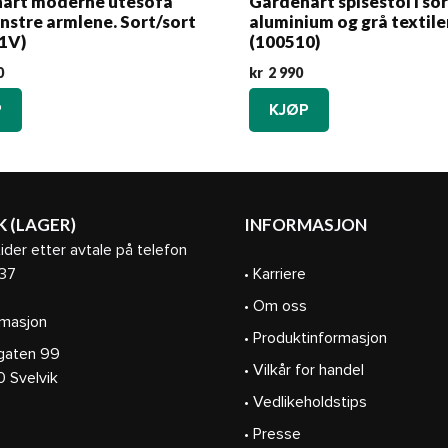
art moderne utesofa
Gardenart spisestol i so
nstre armlene. Sort/sort
aluminium og grå textil
1V)
(100510)
0
kr
2 990
P
KJØP
K (LAGER)
INFORMASJON
ider etter avtale på telefon
37
• Karriere
• Om oss
masjon
• Produktinformasjon
gaten 99
• Vilkår for handel
velvik
• Vedlikeholdstips
• Presse