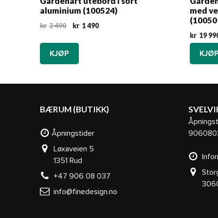
Gardenart utebord i sort
Garden
aluminium (100524)
med ve
(10050
Opprinnelig
Nåværende
kr
2 490
kr
1 490
pris
pris
kr
19 99
var:
er:
KJØP
KJØ
kr2
kr1
490.
490.
BÆRUM (BUTIKK)
SVELVI
Åpningst
Åpningstider
906080
Løxaveien 5
Infor
1351 Rud
Stor
+47 906 08 037
3060 S
info@finedesign.no