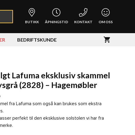
BUTIKK
ÅPNINGSTID
KONTAKT
OM OSS
ER
BEDRIFTSKUNDE
lgt Lafuma eksklusiv skammel
ysgrå (2828) – Hagemøbler
0
mel fra Lafuma som også kan brukes som ekstra
s.
sser perfekt til den eksklusive solstolen vi har fra
merke.