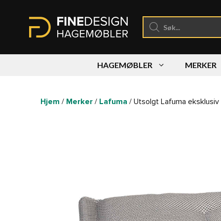
Hopp
til
Products
search
innhold
HAGEMØBLER
MERKER
Hjem
/
Merker
/
Lafuma
/ Utsolgt Lafuma eksklusi