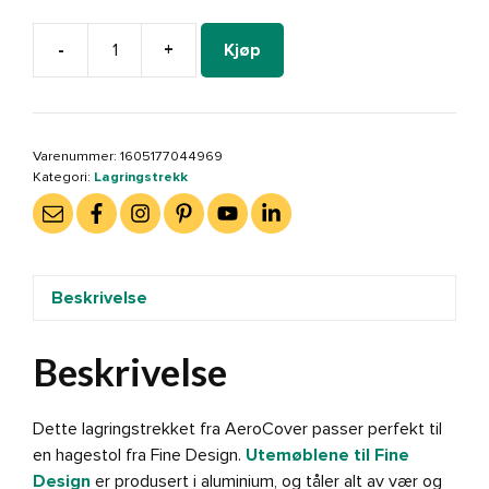
-
+
Kjøp
Lagringstrekk/regntrekk
stol
100x100x70
cm
Varenummer:
1605177044969
(600160)
Kategori:
Lagringstrekk
antall
Beskrivelse
Beskrivelse
Dette lagringstrekket fra AeroCover passer perfekt til
en hagestol fra Fine Design.
Utemøblene til Fine
Design
er produsert i aluminium, og tåler alt av vær og