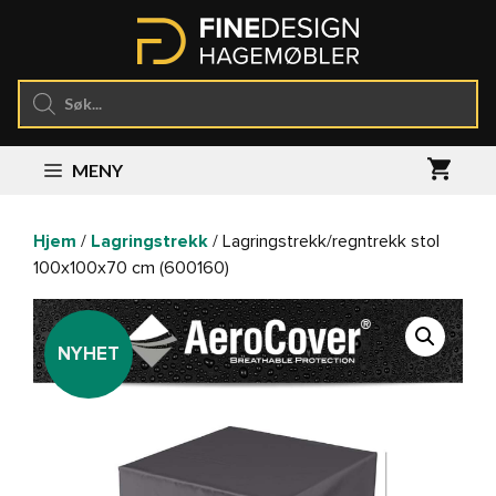
Hopp
til
innhold
Products
search
MENY
Hjem
/
Lagringstrekk
/ Lagringstrekk/regntrekk stol
100x100x70 cm (600160)
NYHET