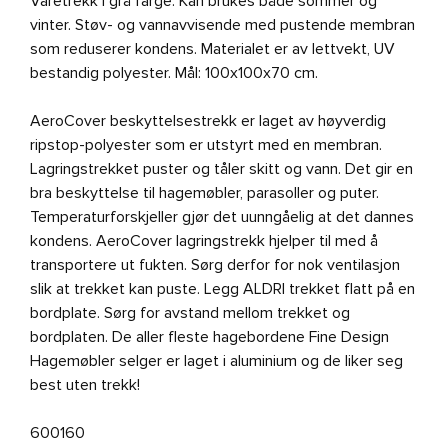
Varetrekk i grå farge. Kan brukes både sommer og
vinter. Støv- og vannavvisende med pustende membran
som reduserer kondens. Materialet er av lettvekt, UV
bestandig polyester. Mål: 100x100x70 cm.
AeroCover beskyttelsestrekk er laget av høyverdig
ripstop-polyester som er utstyrt med en membran.
Lagringstrekket puster og tåler skitt og vann. Det gir en
bra beskyttelse til hagemøbler, parasoller og puter.
Temperaturforskjeller gjør det uunngåelig at det dannes
kondens. AeroCover lagringstrekk hjelper til med å
transportere ut fukten. Sørg derfor for nok ventilasjon
slik at trekket kan puste. Legg ALDRI trekket flatt på en
bordplate. Sørg for avstand mellom trekket og
bordplaten. De aller fleste hagebordene Fine Design
Hagemøbler selger er laget i aluminium og de liker seg
best uten trekk!
600160